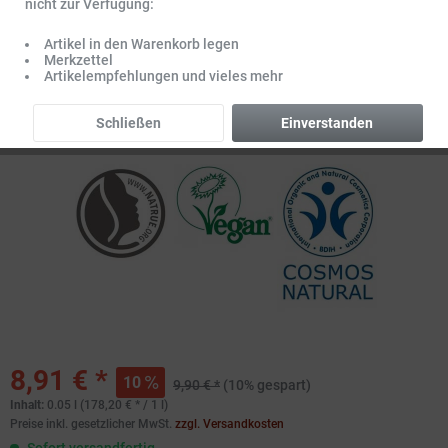
nicht zur Verfügung:
Artikel in den Warenkorb legen
Merkzettel
Artikelempfehlungen und vieles mehr
Schließen
Einverstanden
8,91 € *
10
9,90 € *
(10% gespart)
Inhalt:
0.05 l (178,20 € * / 1 l)
Preise inkl. gesetzlicher MwSt.
zzgl. Versandkosten