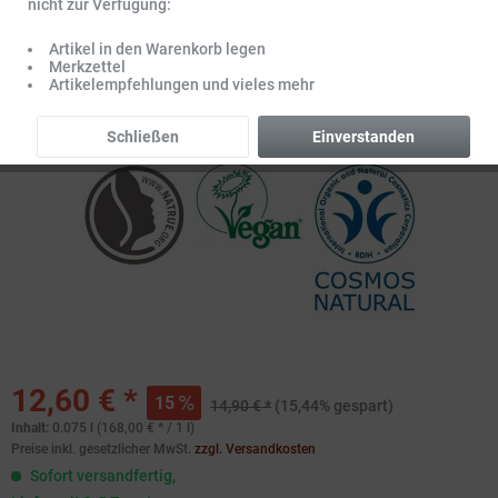
nicht zur Verfügung:
Artikel in den Warenkorb legen
Merkzettel
Artikelempfehlungen und vieles mehr
Schließen
Einverstanden
12,60 € *
15
14,90 € *
(15,44% gespart)
Inhalt:
0.075 l (168,00 € * / 1 l)
Preise inkl. gesetzlicher MwSt.
zzgl. Versandkosten
Sofort versandfertig,