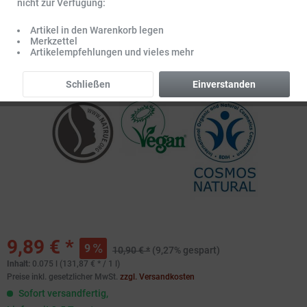
nicht zur Verfügung:
Artikel in den Warenkorb legen
Merkzettel
Artikelempfehlungen und vieles mehr
Schließen
Einverstanden
9,89 € *
9
10,90 € *
(9,27% gespart)
Inhalt:
0.075 l (131,87 € * / 1 l)
Preise inkl. gesetzlicher MwSt.
zzgl. Versandkosten
Sofort versandfertig,