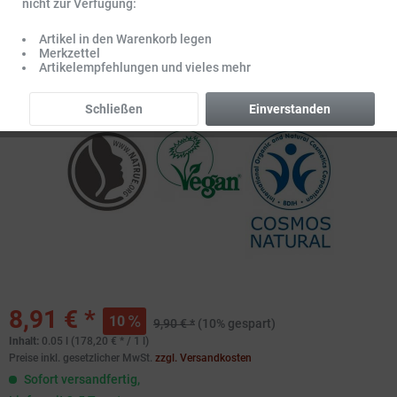
nicht zur Verfügung:
Artikel in den Warenkorb legen
Merkzettel
Artikelempfehlungen und vieles mehr
Schließen
Einverstanden
8,91 € *
10
9,90 € *
(10% gespart)
Inhalt:
0.05 l (178,20 € * / 1 l)
Preise inkl. gesetzlicher MwSt.
zzgl. Versandkosten
Sofort versandfertig,