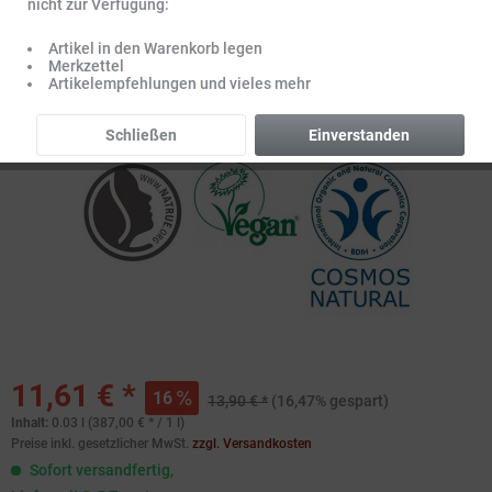
nicht zur Verfügung:
Artikel in den Warenkorb legen
Merkzettel
Artikelempfehlungen und vieles mehr
Schließen
Einverstanden
11,61 € *
16
13,90 € *
(16,47% gespart)
Inhalt:
0.03 l (387,00 € * / 1 l)
Preise inkl. gesetzlicher MwSt.
zzgl. Versandkosten
Sofort versandfertig,