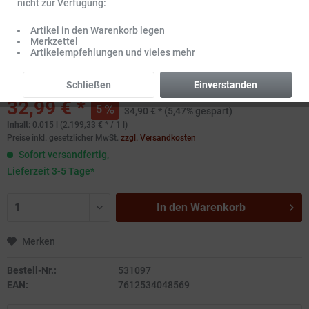
nicht zur Verfügung:
Artikel in den Warenkorb legen
Merkzettel
Artikelempfehlungen und vieles mehr
Schließen
Einverstanden
32,99 € *
5
34,90 € *
(5,47% gespart)
Inhalt:
0.015 l (2.199,33 € * / 1 l)
Preise inkl. gesetzlicher MwSt.
zzgl. Versandkosten
Sofort versandfertig,
Lieferzeit 3-5 Tage*
In den
Warenkorb
Merken
Bestell-Nr.:
531097
EAN:
7612534048569