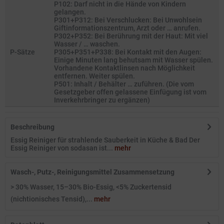
P102: Darf nicht in die Hände von Kindern
gelangen.
P301+P312: Bei Verschlucken: Bei Unwohlsein
Giftinformationszentrum, Arzt oder … anrufen.
P302+P352: Bei Berührung mit der Haut: Mit viel
Wasser / … waschen.
P-Sätze
P305+P351+P338: Bei Kontakt mit den Augen:
Einige Minuten lang behutsam mit Wasser spülen.
Vorhandene Kontaktlinsen nach Möglichkeit
entfernen. Weiter spülen.
P501: Inhalt / Behälter … zuführen. (Die vom
Gesetzgeber offen gelassene Einfügung ist vom
Inverkehrbringer zu ergänzen)
Beschreibung
Essig Reiniger für strahlende Sauberkeit in Küche & Bad Der
Essig Reiniger von sodasan ist...
mehr
Wasch-, Putz-, Reinigungsmittel Zusammensetzung
> 30% Wasser, 15–30% Bio-Essig, <5% Zuckertensid
(nichtionisches Tensid),...
mehr