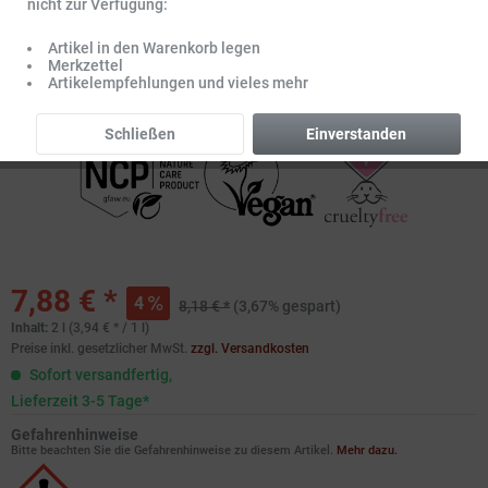
nicht zur Verfügung:
Artikel in den Warenkorb legen
Merkzettel
Artikelempfehlungen und vieles mehr
Schließen
Einverstanden
7,88 € *
4
8,18 € *
(3,67% gespart)
Inhalt:
2 l (3,94 € * / 1 l)
Preise inkl. gesetzlicher MwSt.
zzgl. Versandkosten
Sofort versandfertig,
Lieferzeit 3-5 Tage*
Gefahrenhinweise
Bitte beachten Sie die Gefahrenhinweise zu diesem Artikel.
Mehr dazu.