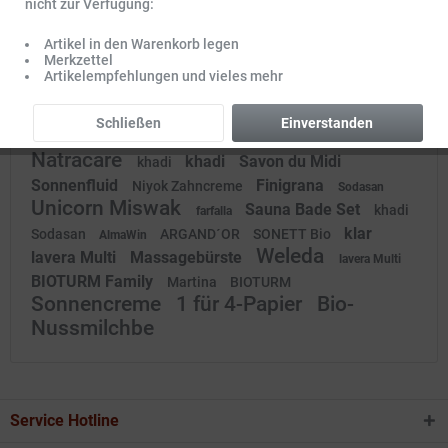
nicht zur Verfügung:
Artikel in den Warenkorb legen
Merkzettel
benecos BIO
khadi
lavera
Ayluna
khadi
Artikelempfehlungen und vieles mehr
Sonnencreme
Bimsstein natur
SONETT
Eco by Naty
Savon de
Sodasan
Logona Sensitiv
Govinda
Ayluna
Schließen
Einverstanden
Flecken
Klar
Weleda
sodasan
Weleda
Orangen
Natracare
khadi
Savon du Midi
khadi
Sonnenfluid
Finigrana
Niyok Zahncreme
Sodasan
Unicorn Miswak
Sauna Bade Set
khadi
farfalla
klar
Sodasan
ARGAND´OR
SONETT Bio
AlmaWin
Weleda
lavera Multi
Massagebürste
lavera Multi
BIOTURM Family
Martina
BIOTURM
Sonnencreme
1 für 4-Papier
Bio-
Nussmilchbe
Service Hotline