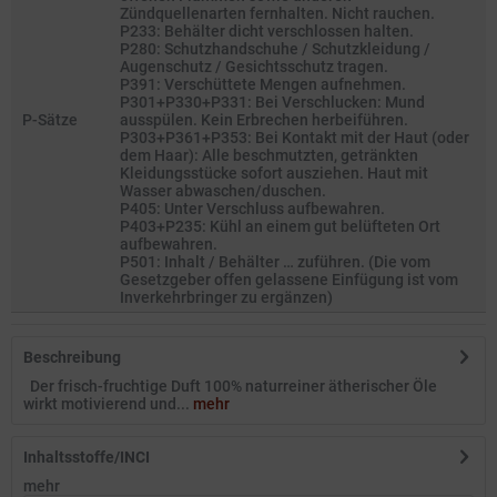
Zündquellenarten fernhalten. Nicht rauchen.
P233: Behälter dicht verschlossen halten.
P280: Schutzhandschuhe / Schutzkleidung /
Augenschutz / Gesichtsschutz tragen.
P391: Verschüttete Mengen aufnehmen.
P301+P330+P331: Bei Verschlucken: Mund
P-Sätze
ausspülen. Kein Erbrechen herbeiführen.
P303+P361+P353: Bei Kontakt mit der Haut (oder
dem Haar): Alle beschmutzten, getränkten
Kleidungsstücke sofort ausziehen. Haut mit
Wasser abwaschen/duschen.
P405: Unter Verschluss aufbewahren.
P403+P235: Kühl an einem gut belüfteten Ort
aufbewahren.
P501: Inhalt / Behälter … zuführen. (Die vom
Gesetzgeber offen gelassene Einfügung ist vom
Inverkehrbringer zu ergänzen)
Beschreibung
Der frisch-fruchtige Duft 100% naturreiner ätherischer Öle
wirkt motivierend und...
mehr
Inhaltsstoffe/INCI
mehr