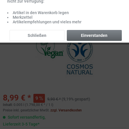
nicht zur Verfügung:
Artikel in den Warenkorb legen
Merkzettel
Artikelempfehlungen und vieles mehr
Schließen
Einverstanden
8,99 € *
9
9,90 € *
(9,19% gespart)
Inhalt:
0.005 l (1.798,00 € * / 1 l)
Preise inkl. gesetzlicher MwSt.
zzgl. Versandkosten
Sofort versandfertig,
Lieferzeit 3-5 Tage*