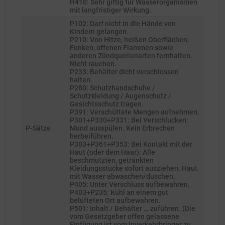
H410: Sehr giftig für Wasserorganismen
mit langfristiger Wirkung.
P102: Darf nicht in die Hände von
Kindern gelangen.
P210: Von Hitze, heißen Oberflächen,
Funken, offenen Flammen sowie
anderen Zündquellenarten fernhalten.
Nicht rauchen.
P233: Behälter dicht verschlossen
halten.
P280: Schutzhandschuhe /
Schutzkleidung / Augenschutz /
Gesichtsschutz tragen.
P391: Verschüttete Mengen aufnehmen.
P301+P330+P331: Bei Verschlucken:
P-Sätze
Mund ausspülen. Kein Erbrechen
herbeiführen.
P303+P361+P353: Bei Kontakt mit der
Haut (oder dem Haar): Alle
beschmutzten, getränkten
Kleidungsstücke sofort ausziehen. Haut
mit Wasser abwaschen/duschen.
P405: Unter Verschluss aufbewahren.
P403+P235: Kühl an einem gut
belüfteten Ort aufbewahren.
P501: Inhalt / Behälter … zuführen. (Die
vom Gesetzgeber offen gelassene
Einfügung ist vom Inverkehrbringer zu