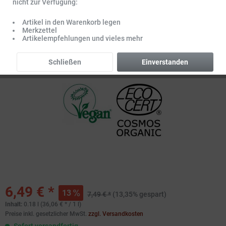
nicht zur Verfügung:
Artikel in den Warenkorb legen
Merkzettel
Artikelempfehlungen und vieles mehr
Schließen
Einverstanden
6,49 € *
13
7,49 € *
(13,35% gespart)
Inhalt:
0.18 l (36,06 € * / 1 l)
Preise inkl. gesetzlicher MwSt.
zzgl. Versandkosten