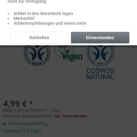
nicht zur Verfügung:
Artikel in den Warenkorb legen
Merkzettel
Artikelempfehlungen und vieles mehr
Schließen
Einverstanden
4,99 € *
Inhalt:
0.009 kg (554,44 € * / 1 kg)
Preise inkl. gesetzlicher MwSt.
zzgl. Versandkosten
Sofort versandfertig,
Lieferzeit 3-5 Tage*