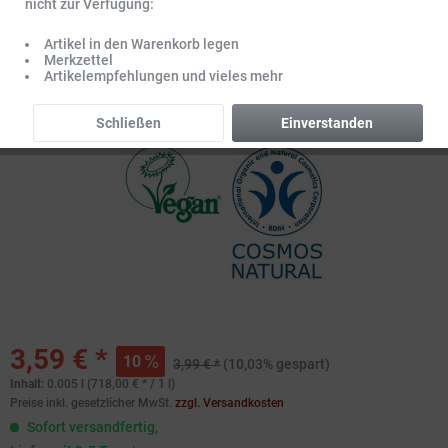
nicht zur Verfügung:
Artikel in den Warenkorb legen
Merkzettel
Artikelempfehlungen und vieles mehr
Schließen
Einverstanden
3,59 € *
10
3,99 € *
(10,03% gespart)
Inhalt:
0.005 l (718,00 € * / 1 l)
Preise inkl. gesetzlicher MwSt.
zzgl. Versandkosten
Sofort versandfertig,