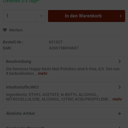
Lieferzeit 3-5 Tage*
In den
Warenkorb
Merken
Bestell-Nr.:
631627
EAN:
4260198094687
Beschreibung
Die benecos Happy Nails Nail Polishes sind 8-free, d.h. frei von
8 bedenklichen...
mehr
Inhaltsstoffe/INCI
Ingredients: ETHYL ACETATE, N-BUTYL ALCOHOL,
NITROCELLULOSE, ALCOHOL, CITRIC ACID/PROPYLENE...
mehr
Ähnliche Artikel