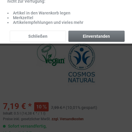
nicht zur Verfügung:
Artikel in den Warenkorb legen
Merkzettel
Artikelempfehlungen und vieles mehr
Schließen
Einverstanden
7,19 € *
10
7,99 € *
(10,01% gespart)
Inhalt:
0.5 l (14,38 € * / 1 l)
Preise inkl. gesetzlicher MwSt.
zzgl. Versandkosten
Sofort versandfertig,