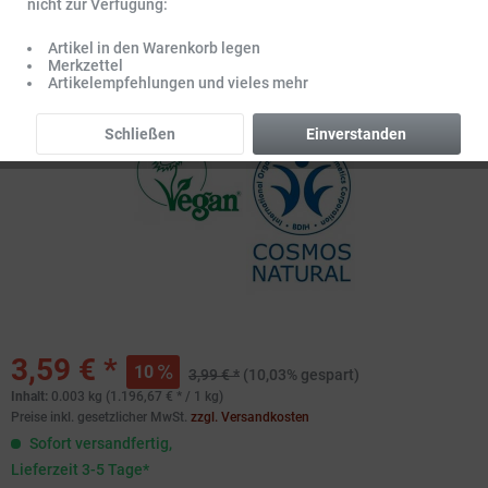
nicht zur Verfügung:
Artikel in den Warenkorb legen
Merkzettel
Artikelempfehlungen und vieles mehr
Schließen
Einverstanden
3,59 € *
10
3,99 € *
(10,03% gespart)
Inhalt:
0.003 kg (1.196,67 € * / 1 kg)
Preise inkl. gesetzlicher MwSt.
zzgl. Versandkosten
Sofort versandfertig,
Lieferzeit 3-5 Tage*