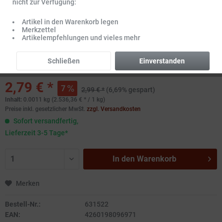
nicht zur Verfügung:
Artikel in den Warenkorb legen
Merkzettel
Artikelempfehlungen und vieles mehr
Schließen
Einverstanden
2,79 € *
7
2,99 € *
(6,69% gespart)
Inhalt:
0.0011 kg (2.536,36 € * / 1 kg)
Preise inkl. gesetzlicher MwSt.
zzgl. Versandkosten
Sofort versandfertig,
Lieferzeit 3-5 Tage*
In den
Warenkorb
Merken
Bestell-Nr.:
631522
EAN:
4260198096971