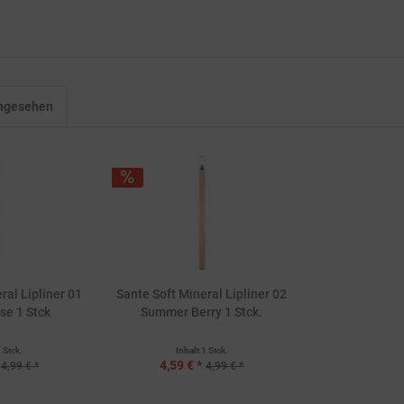
angesehen
ral Lipliner 01
Sante Soft Mineral Lipliner 02
se 1 Stck
Summer Berry 1 Stck.
 Stck.
Inhalt
1 Stck.
4,59 € *
4,99 € *
4,99 € *