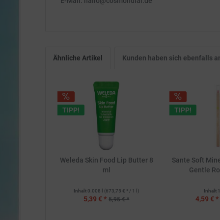
E-Mail: hallo@cosmondial.de
Ähnliche Artikel
Kunden haben sich ebenfalls 
TIPP!
TIPP!
Weleda Skin Food Lip Butter 8
Sante Soft Mine
ml
Gentle Ro
Inhalt
0.008 l
(673,75 € * / 1 l)
Inhalt
1
5,39 € *
4,59 € *
5,95 € *