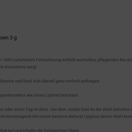
own 3 g
er 100% natürlichen Formulierung enthält wertvolles, pflegendes Bio-
e Konsistenz sorgt.
ndtasche und lässt sich überall ganz einfach auftragen.
ippenkorrektur wie einen Lipliner benutzen.
ner oder einen Tag im Büro - bei dem Jumbo hast du die Wahl zwischen f
sich hervorragend mit einem benecos Natural Lipgloss deiner Wahl kom
ck auf und erhalte die Extraportion Glanz.