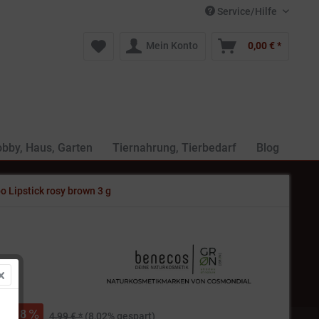
Service/Hilfe
Mein Konto
0,00 € *
bby, Haus, Garten
Tiernahrung, Tierbedarf
Blog
 Lipstick rosy brown 3 g
 *
8
4,99 € *
(8,02% gespart)