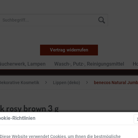
Vertrag widerrufen
Räucherwerk, Lampen
Wasch-, Putz-, Reinigungsmittel
Ho
Dekorative Kosmetik
Lippen (deko)
benecos Natural Jumbo
k rosy brown 3 g
okie-Richtlinien
4,59 €
Diese Website verwendet Cookies, um Ihnen die bestmögliche