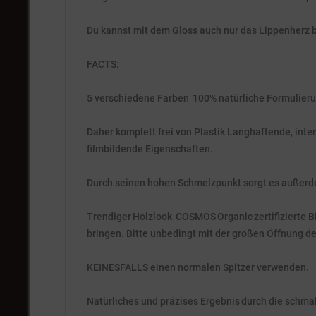
Du kannst mit dem Gloss auch nur das Lippenherz be
FACTS:
5 verschiedene Farben 100% natürliche Formulierung
Daher komplett frei von Plastik Langhaftende, in
filmbildende Eigenschaften.
Durch seinen hohen Schmelzpunkt sorgt es außerde
Trendiger Holzlook COSMOS Organic zertifizierte B
bringen. Bitte unbedingt mit der großen Öffnung d
KEINESFALLS einen normalen Spitzer verwenden.
Natürliches und präzises Ergebnis durch die schmale