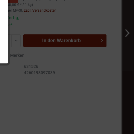
(1.530,00 € * / 1 kg)
setzlicher MwSt.
zzgl. Versandkosten
andfertig,
5 Tage*
In den
Warenkorb
en
Merken
631526
4260198097039