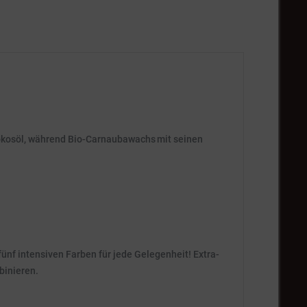
Kokosöl, während Bio-Carnaubawachs mit seinen
ünf intensiven Farben für jede Gelegenheit! Extra-
binieren.