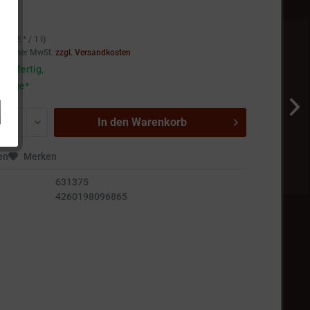
 *
,80 € * / 1 l)
setzlicher MwSt.
zzgl. Versandkosten
andfertig,
5 Tage*
In den
Warenkorb
en
Merken
631375
4260198096865