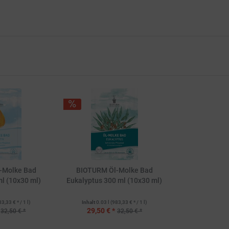
-Molke Bad
BIOTURM Öl-Molke Bad
ml (10x30 ml)
Eukalyptus 300 ml (10x30 ml)
83,33 € * / 1 l)
Inhalt
0.03 l
(983,33 € * / 1 l)
29,50 € *
32,50 € *
32,50 € *