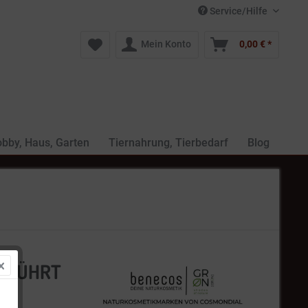
Service/Hilfe
Mein Konto
0,00 € *
bby, Haus, Garten
Tiernahrung, Tierbedarf
Blog
 GERÜHRT