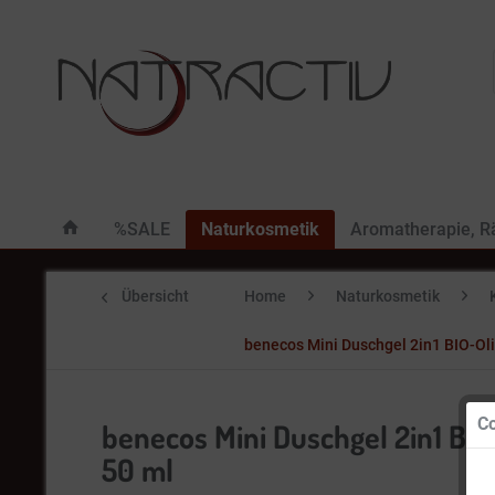
%SALE
Naturkosmetik
Aromatherapie, 
Übersicht
Home
Naturkosmetik
benecos Mini Duschgel 2in1 BIO-
Co
benecos Mini Duschgel 2in1 B
50 ml