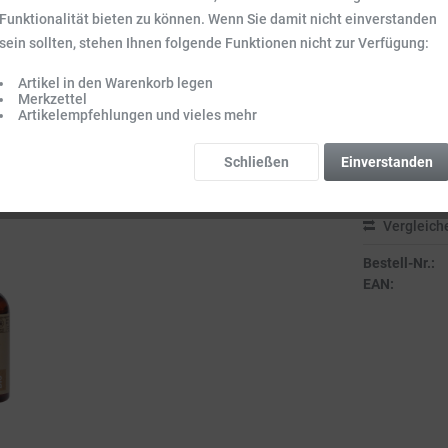
Funktionalität bieten zu können. Wenn Sie damit nicht einverstanden
1,49 €
sein sollten, stehen Ihnen folgende Funktionen nicht zur Verfügung:
Inhalt:
0.05 l (29
Preise inkl. ge
Artikel in den Warenkorb legen
Merkzettel
Sofort vers
Artikelempfehlungen und vieles mehr
Lieferzeit 3-
Schließen
Einverstanden
Vergleich
Bestell-Nr.:
EAN: