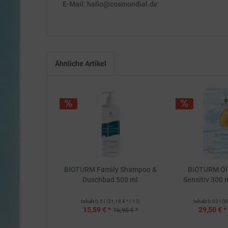
E-Mail: hallo@cosmondial.de
Ähnliche Artikel
BIOTURM Family Shampoo &
BIOTURM Öl
Duschbad 500 ml
Sensitiv 300 
Inhalt
0.5 l
(31,18 € * / 1 l)
Inhalt
0.03 l
(9
15,59 € *
29,50 € *
16,95 € *