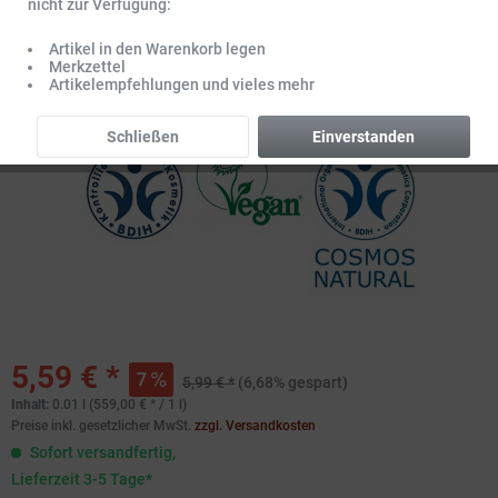
nicht zur Verfügung:
Artikel in den Warenkorb legen
Merkzettel
Artikelempfehlungen und vieles mehr
Schließen
Einverstanden
5,59 € *
7
5,99 € *
(6,68% gespart)
Inhalt:
0.01 l (559,00 € * / 1 l)
Preise inkl. gesetzlicher MwSt.
zzgl. Versandkosten
Sofort versandfertig,
Lieferzeit 3-5 Tage*