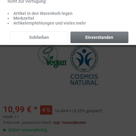
nicht zur Verfügung:
Artikel in den Warenkorb legen
Merkzettel
Artikelempfehlungen und vieles mehr
Schließen
Einverstanden
10,99 € *
4
11,49 € *
(4,35% gespart)
Inhalt:
1 l
Preise inkl. gesetzlicher MwSt.
zzgl. Versandkosten
Sofort versandfertig,