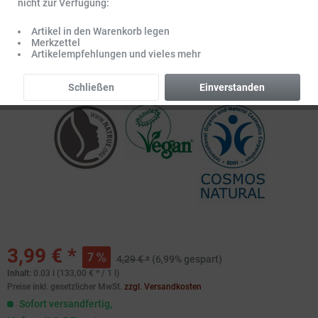
nicht zur Verfügung:
Artikel in den Warenkorb legen
Merkzettel
Artikelempfehlungen und vieles mehr
Schließen
Einverstanden
3,99 € *
7
4,29 € *
(6,99% gespart)
Inhalt:
0.03 l (133,00 € * / 1 l)
Preise inkl. gesetzlicher MwSt.
zzgl. Versandkosten
Sofort versandfertig,