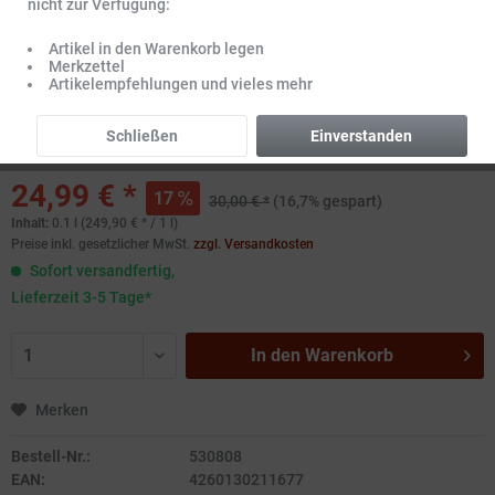
nicht zur Verfügung:
Artikel in den Warenkorb legen
Merkzettel
Artikelempfehlungen und vieles mehr
Schließen
Einverstanden
24,99 € *
17
30,00 € *
(16,7% gespart)
Inhalt:
0.1 l (249,90 € * / 1 l)
Preise inkl. gesetzlicher MwSt.
zzgl. Versandkosten
Sofort versandfertig,
Lieferzeit 3-5 Tage*
In den
Warenkorb
Merken
Bestell-Nr.:
530808
EAN:
4260130211677