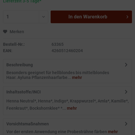
Lieferzeit 3-5 Tage*
In den
Warenkorb
Merken
Bestell-Nr.:
63365
EAN:
4260512460204
Beschreibung
Besonders geeignet für hellblondes bis mittelblondes
Haar. Ayluna Pflanzenhaarfarbe...
mehr
Inhaltsstoffe/INCI
Henna Neutral*, Henna*, Indigo*, Krappwurzel*, Amla*, Kamille*,
Feenkraut*, Bockshornklee* *...
mehr
Vorsichtsmaßnahmen
Vor der ersten Anwendung eine Probesträhne färben
mehr