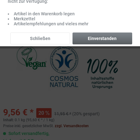
nicht zur Verfügung:
Artikel in den Warenkorb legen
Merkzettel
Artikelempfehlungen und vieles mehr
Schließen
Einverstanden
9,56 € *
20
11,95 € *
(20% gespart)
Inhalt:
0.1 kg (95,60 € * / 1 kg)
Preise inkl. gesetzlicher MwSt.
zzgl. Versandkosten
Sofort versandfertig,