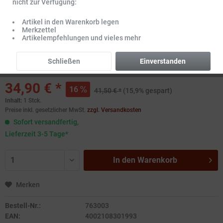
nicht zur Verfügung:
Artikel in den Warenkorb legen
Merkzettel
Artikelempfehlungen und vieles mehr
Schließen
Einverstanden
34,90 € *
16
41,50 € *
(15,9% gespart)
Inhalt:
1 Stck.
Preise inkl. gesetzlicher MwSt.
zzgl. Versandkosten
Sofort versandfertig,
Lieferzeit 3-5 Tage*
In den
Warenkorb
Merken
Bestell-Nr.:
763003
EAN:
4002108301993