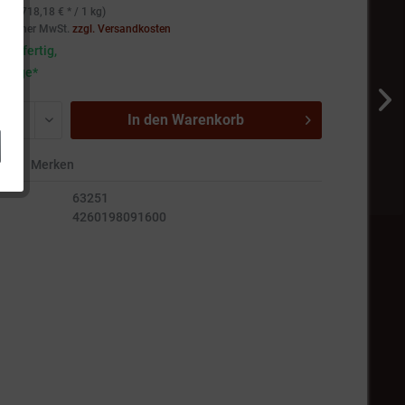
g (2.718,18 € * / 1 kg)
setzlicher MwSt.
zzgl. Versandkosten
andfertig,
5 Tage*
In den
Warenkorb
en
Merken
63251
4260198091600