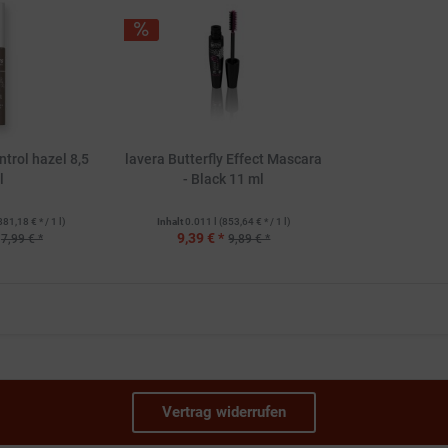
trol hazel 8,5
lavera Butterfly Effect Mascara
l
- Black 11 ml
881,18 € * / 1 l)
Inhalt
0.011 l
(853,64 € * / 1 l)
9,39 € *
7,99 € *
9,89 € *
Vertrag widerrufen