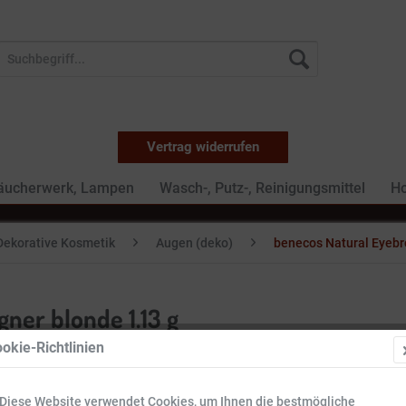
Vertrag widerrufen
Räucherwerk, Lampen
Wasch-, Putz-, Reinigungsmittel
Ho
Dekorative Kosmetik
Augen (deko)
benecos Natural Eyebr
ner blonde 1.13 g
okie-Richtlinien
2,99 €
Diese Website verwendet Cookies, um Ihnen die bestmögliche