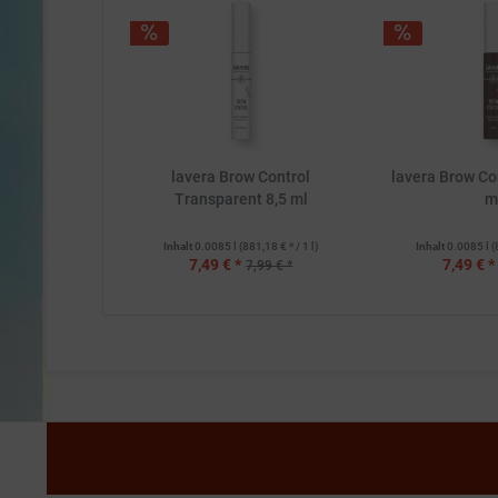
lavera Brow Control
lavera Brow Con
Transparent 8,5 ml
m
Inhalt
0.0085 l
(881,18 € * / 1 l)
Inhalt
0.0085 l
(
7,49 € *
7,49 € *
7,99 € *