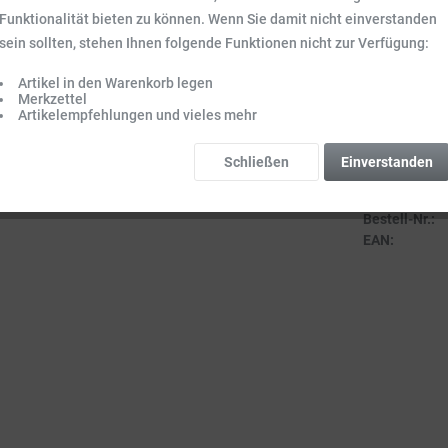
Inhalt:
0.0011 k
Funktionalität bieten zu können. Wenn Sie damit nicht einverstanden
Preise inkl. ge
sein sollten, stehen Ihnen folgende Funktionen nicht zur Verfügung:
Sofort vers
Lieferzeit 3-
Artikel in den Warenkorb legen
Merkzettel
Artikelempfehlungen und vieles mehr
Schließen
Einverstanden
Vergleich
Bestell-Nr.:
EAN: