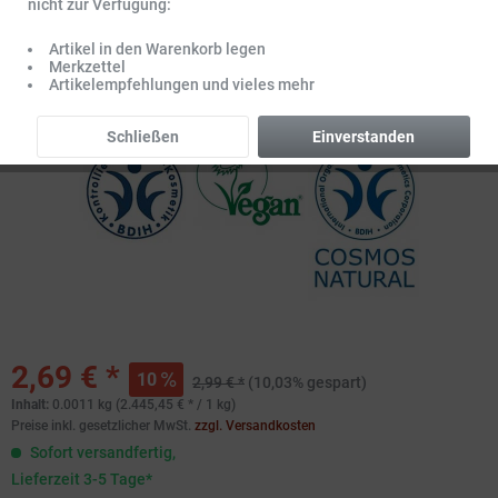
nicht zur Verfügung:
Artikel in den Warenkorb legen
Merkzettel
Artikelempfehlungen und vieles mehr
Schließen
Einverstanden
2,69 € *
10
2,99 € *
(10,03% gespart)
Inhalt:
0.0011 kg (2.445,45 € * / 1 kg)
Preise inkl. gesetzlicher MwSt.
zzgl. Versandkosten
Sofort versandfertig,
Lieferzeit 3-5 Tage*